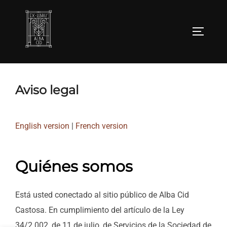
Saltar
al
ALTERN
contenido
Aviso legal
English version
|
French version
Quiénes somos
Está usted conectado al sitio público de Alba Cid
Castosa. En cumplimiento del artículo de la Ley
34/2.002, de 11 de julio, de Servicios de la Sociedad de